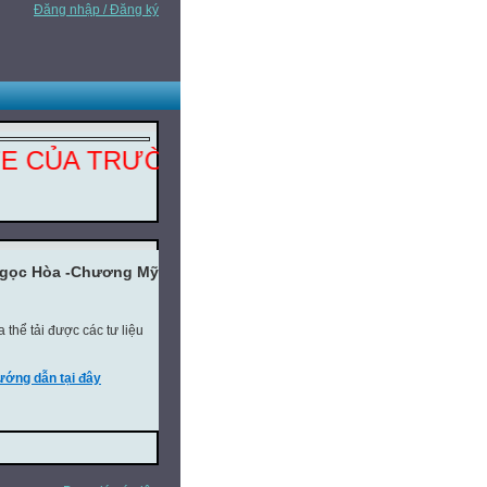
Đăng nhập / Đăng ký
A TRƯỜNG THCS NGỌC HÒA - CHƯƠNG
Ngọc Hòa -Chương Mỹ -
thể tải được các tư liệu
ớng dẫn tại đây