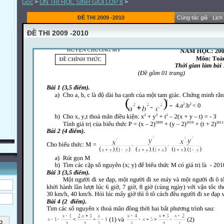
Gốc
>
ÔN THI HỌC SINH GIỎI LỚP 8
>
ĐỀ THI 2009 -2010
Cùng tác giả
Lịch
ĐỀ THI 2009 -2010