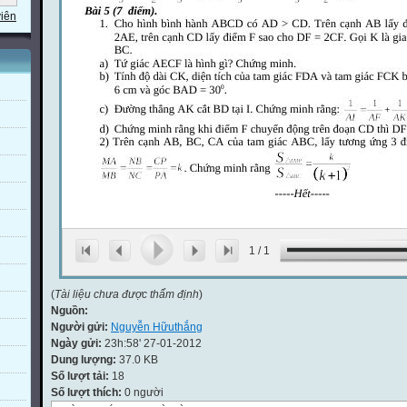
viên
1
/
1
(
Tài liệu chưa được thẩm định
)
Nguồn:
Người gửi:
Nguyễn Hữuthắng
Ngày gửi:
23h:58' 27-01-2012
Dung lượng:
37.0 KB
Số lượt tải:
18
Số lượt thích:
0 người