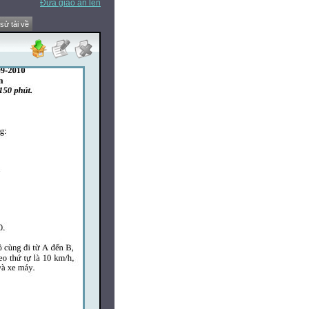
Đưa giáo án lên
 sử tải về