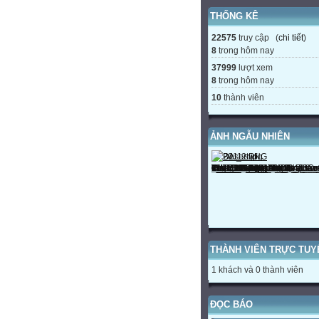
THỐNG KÊ
22575
truy cập (
chi tiết
)
8
trong hôm nay
37999
lượt xem
8
trong hôm nay
10
thành viên
ẢNH NGẪU NHIÊN
THÀNH VIÊN TRỰC TUY
1 khách và 0 thành viên
ĐỌC BÁO